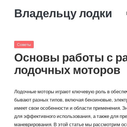
Владельцу лодки
Skip
to
Избранное
content
о
лодках
Posted
Советы
для
in
Основы работы с р
заботливых
владельцев
лодочных моторов
Лодочные моторы играют ключевую роль в обеспе
бывают разных типов, включая бензиновые, элект
имеет свои особенности и области применения. З
для эффективного использования, а также для пр
маневрирования. В этой статье мы рассмотрим ос